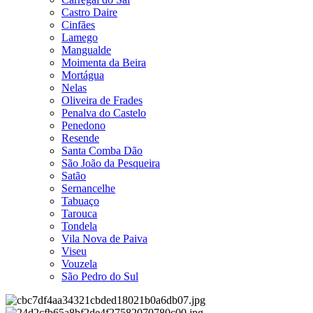
Castro Daire
Cinfães
Lamego
Mangualde
Moimenta da Beira
Mortágua
Nelas
Oliveira de Frades
Penalva do Castelo
Penedono
Resende
Santa Comba Dão
São João da Pesqueira
Satão
Sernancelhe
Tabuaço
Tarouca
Tondela
Vila Nova de Paiva
Viseu
Vouzela
São Pedro do Sul