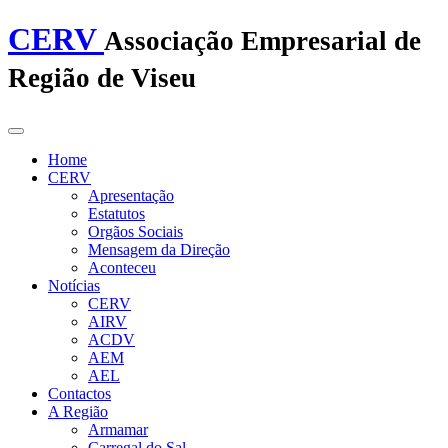
CERV
Associação Empresarial de
Região de Viseu
Home
CERV
Apresentação
Estatutos
Orgãos Sociais
Mensagem da Direção
Aconteceu
Notícias
CERV
AIRV
ACDV
AEM
AEL
Contactos
A Região
Armamar
Carregal do Sal