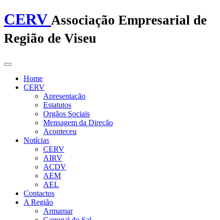
CERV
Associação Empresarial de
Região de Viseu
Home
CERV
Apresentação
Estatutos
Orgãos Sociais
Mensagem da Direção
Aconteceu
Notícias
CERV
AIRV
ACDV
AEM
AEL
Contactos
A Região
Armamar
Carregal do Sal