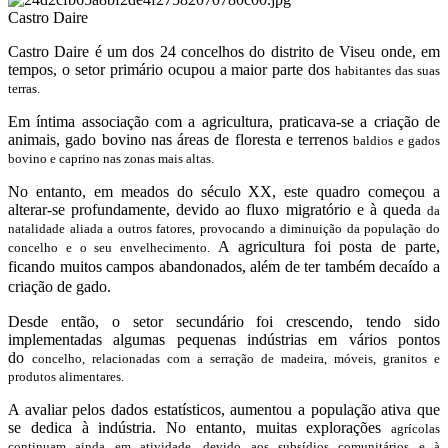
Castro Daire
Castro Daire é um dos 24 concelhos do distrito de Viseu onde, em
tempos, o setor primário ocupou a maior parte dos
habitantes das suas
terras.
Em íntima associação com a agricultura, praticava-se a criação de
animais, gado bovino nas áreas de floresta e terrenos
baldios e gados
bovino e caprino nas zonas mais altas.
No entanto, em meados do século XX, este quadro começou a
alterar-se profundamente, devido ao fluxo migratório e à queda
da
natalidade aliada a outros fatores, provocando a diminuição da população do
A agricultura foi posta de parte,
concelho e o seu envelhecimento.
ficando muitos campos abandonados, além de ter também decaído a
criação de gado.
Desde então, o setor secundário foi crescendo, tendo sido
implementadas algumas pequenas indústrias em vários pontos
do
concelho, relacionadas com a serração de madeira, móveis, granitos e
produtos alimentares.
A avaliar pelos dados estatísticos, aumentou a população ativa que
se dedica à indústria. No entanto, muitas explorações
agrícolas
continuam ainda em atividade, devido aos subsídios comunitários e à