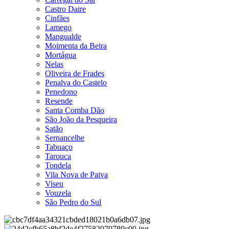
Castro Daire
Cinfães
Lamego
Mangualde
Moimenta da Beira
Mortágua
Nelas
Oliveira de Frades
Penalva do Castelo
Penedono
Resende
Santa Comba Dão
São João da Pesqueira
Satão
Sernancelhe
Tabuaço
Tarouca
Tondela
Vila Nova de Paiva
Viseu
Vouzela
São Pedro do Sul