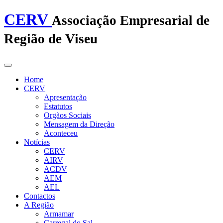
CERV
Associação Empresarial de
Região de Viseu
Home
CERV
Apresentação
Estatutos
Orgãos Sociais
Mensagem da Direção
Aconteceu
Notícias
CERV
AIRV
ACDV
AEM
AEL
Contactos
A Região
Armamar
Carregal do Sal