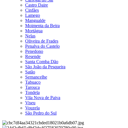
Castro Daire
Cinfães
Lamego
Mangualde
Moimenta da Beira
Mortágua
Nelas
Oliveira de Frades
Penalva do Castelo
Penedono
Resende
Santa Comba Dão
São João da Pesqueira
Satão
Sernancelhe
Tabuaço
Tarouca
Tondela
Vila Nova de Paiva
Viseu
Vouzela
São Pedro do Sul