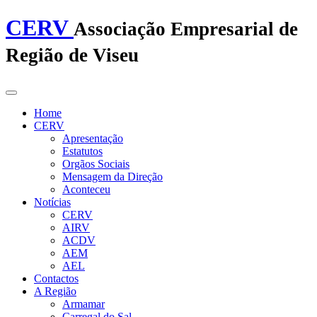
CERV
Associação Empresarial de
Região de Viseu
Home
CERV
Apresentação
Estatutos
Orgãos Sociais
Mensagem da Direção
Aconteceu
Notícias
CERV
AIRV
ACDV
AEM
AEL
Contactos
A Região
Armamar
Carregal do Sal