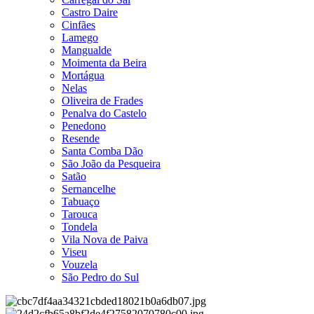
Castro Daire
Cinfães
Lamego
Mangualde
Moimenta da Beira
Mortágua
Nelas
Oliveira de Frades
Penalva do Castelo
Penedono
Resende
Santa Comba Dão
São João da Pesqueira
Satão
Sernancelhe
Tabuaço
Tarouca
Tondela
Vila Nova de Paiva
Viseu
Vouzela
São Pedro do Sul