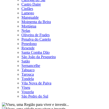
Castro Daire
Cinfães
Lamego
Mangualde
Moimenta da Beira
Mortágua
Nelas
Oliveira de Frades
Penalva do Castelo
Penedono
Resende
Santa Comba Dão
São João da Pesqueira
Satão
Sernancelhe
Tabuaço
Tarouca
Tondela
Vila Nova de Paiva
Viseu
Vouzela
São Pedro do Sul