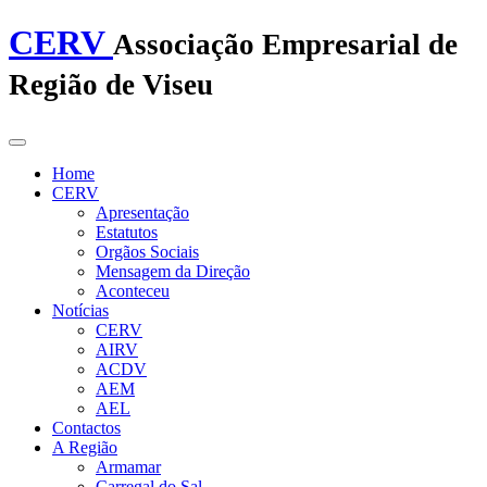
CERV
Associação Empresarial de
Região de Viseu
Home
CERV
Apresentação
Estatutos
Orgãos Sociais
Mensagem da Direção
Aconteceu
Notícias
CERV
AIRV
ACDV
AEM
AEL
Contactos
A Região
Armamar
Carregal do Sal