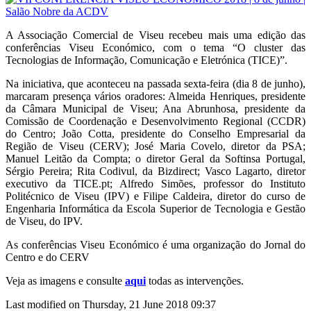
A Associação Comercial de Viseu recebeu mais uma edição das
conferências Viseu Económico, com o tema “O cluster das
Tecnologias de Informação, Comunicação e Eletrónica (TICE)”.
Na iniciativa, que aconteceu na passada sexta-feira (dia 8 de junho),
marcaram presença vários oradores: Almeida Henriques, presidente
da Câmara Municipal de Viseu; Ana Abrunhosa, presidente da
Comissão de Coordenação e Desenvolvimento Regional (CCDR)
do Centro; João Cotta, presidente do Conselho Empresarial da
Região de Viseu (CERV); José Maria Covelo, diretor da PSA;
Manuel Leitão da Compta; o diretor Geral da Softinsa Portugal,
Sérgio Pereira; Rita Codivul, da Bizdirect; Vasco Lagarto, diretor
executivo da TICE.pt; Alfredo Simões, professor do Instituto
Politécnico de Viseu (IPV) e Filipe Caldeira, diretor do curso de
Engenharia Informática da Escola Superior de Tecnologia e Gestão
de Viseu, do IPV.
As conferências Viseu Económico é uma organização do Jornal do
Centro e do CERV
Veja as imagens e consulte
aqui
todas as intervenções.
Last modified on Thursday, 21 June 2018 09:37